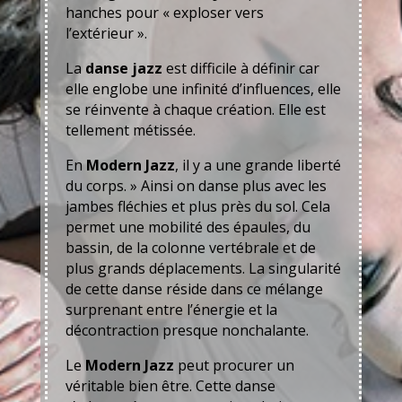
hanches pour « exploser vers
l’extérieur ».
La
danse jazz
est difficile à définir car
elle englobe une infinité d’influences, elle
se réinvente à chaque création. Elle est
tellement métissée.
En
Modern Jazz
, il y a une grande liberté
du corps. » Ainsi on danse plus avec les
jambes fléchies et plus près du sol. Cela
permet une mobilité des épaules, du
bassin, de la colonne vertébrale et de
plus grands déplacements. La singularité
de cette danse réside dans ce mélange
surprenant entre l’énergie et la
décontraction presque nonchalante.
Le
Modern Jazz
peut procurer un
véritable bien être. Cette danse