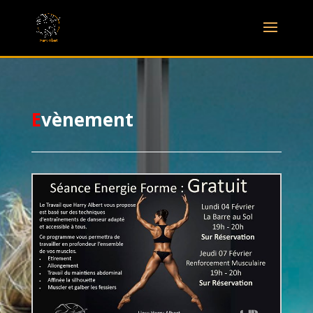
E
vènement